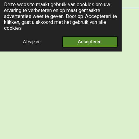
Deze website maakt gebruik van cookies om uw
ervaring te verbeteren en op maat gemaakte
advertenties weer te geven. Door op ‘Accepteren’ te
Jaarverslagen
klikken, gaat u akkoord met het gebruik van alle
cookies.
Jaarverslag 2024 Pdf
Afwijzen
Accepteren
PDF – 1,4 MB
157 downloads
Download
Jaarverslag 2025 Pdf
PDF – 9,2 MB
167 downloads
Download